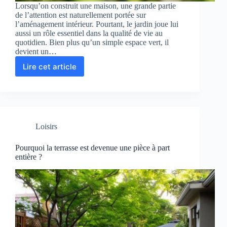
Lorsqu’on construit une maison, une grande partie
de l’attention est naturellement portée sur
l’aménagement intérieur. Pourtant, le jardin joue lui
aussi un rôle essentiel dans la qualité de vie au
quotidien. Bien plus qu’un simple espace vert, il
devient un…
Lire cet article
Comment
imaginer
un
jardin
qui
évolue
Loisirs
avec
votre
famille
Pourquoi la terrasse est devenue une pièce à part
?
entière ?