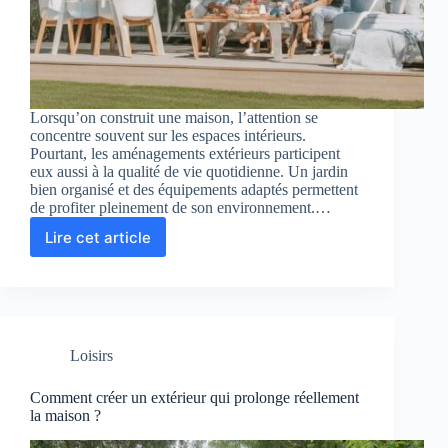
Lorsqu’on construit une maison, l’attention se
concentre souvent sur les espaces intérieurs.
Pourtant, les aménagements extérieurs participent
eux aussi à la qualité de vie quotidienne. Un jardin
bien organisé et des équipements adaptés permettent
de profiter pleinement de son environnement.…
Lire cet article
Les
aménagements
extérieurs
qui
améliorent
le
Loisirs
confort
de
vie
Comment créer un extérieur qui prolonge réellement
la maison ?