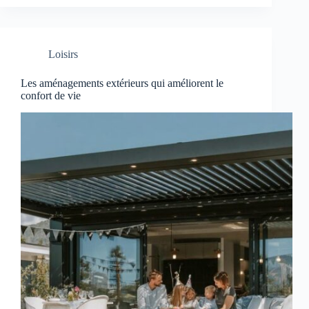
terrasse
est
devenue
une
Loisirs
pièce
à
part
Les aménagements extérieurs qui améliorent le
entière
confort de vie
?